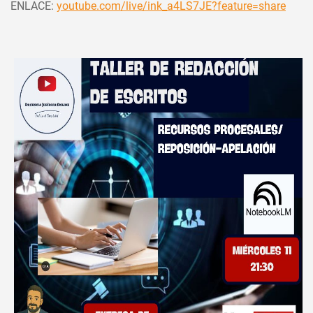
ENLACE:
youtube.com/live/ink_a4LS7JE?feature=share