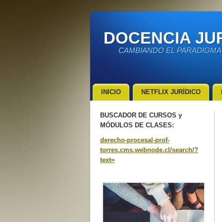
DOCENCIA JUR
CAMBIANDO EL PARADIGMA
INICIO
NETFLIX JURÍDICO
BUSCADOR DE CURSOS y
MÓDULOS DE CLASES:
derecho-procesal-prof-
torres.cms.webnode.cl/search/?
text=