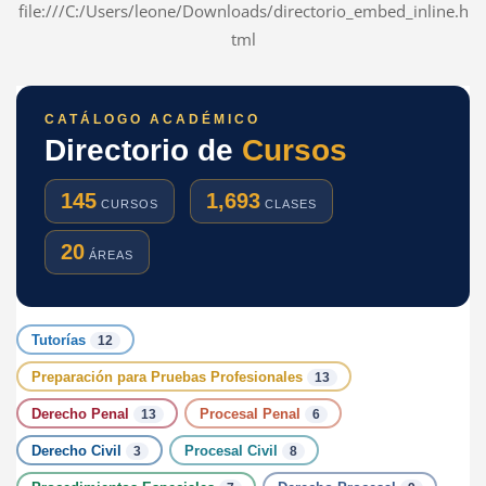
file:///C:/Users/leone/Downloads/directorio_embed_inline.h
tml