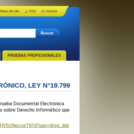
Mapa del sitio
RSS
Imprimir
PRUEBAS PROFESIONALES
NICO, LEY N°19.799
 Prueba Documental Electrónica.
tro sobre Derecho Informático que
-HVSz9iecceTKfd?usp=drive_link