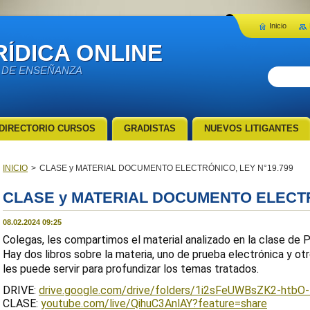
Inicio
ÍDICA ONLINE
 DE ENSEÑANZA
DIRECTORIO CURSOS
GRADISTAS
NUEVOS LITIGANTES
INICIO
>
CLASE y MATERIAL DOCUMENTO ELECTRÓNICO, LEY N°19.799
CLASE y MATERIAL DOCUMENTO ELECTRÓ
08.02.2024 09:25
Colegas, les compartimos el material analizado en la clase de
Hay dos libros sobre la materia, uno de prueba electrónica y o
les puede servir para profundizar los temas tratados.
DRIVE:
drive.google.com/drive/folders/1i2sFeUWBsZK2-htbO
CLASE:
youtube.com/live/QihuC3AnlAY?feature=share