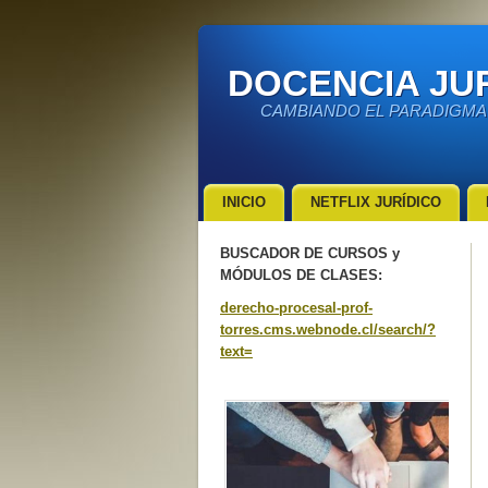
DOCENCIA JUR
CAMBIANDO EL PARADIGMA
INICIO
NETFLIX JURÍDICO
BUSCADOR DE CURSOS y
MÓDULOS DE CLASES:
derecho-procesal-prof-
torres.cms.webnode.cl/search/?
text=