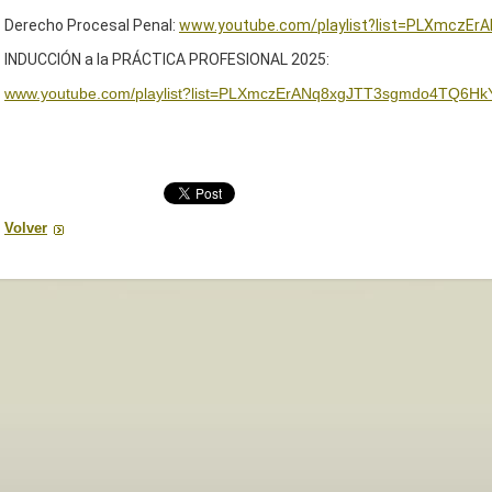
Derecho Procesal Penal:
www.youtube.com/playlist?list=PLXmczE
INDUCCIÓN a la PRÁCTICA PROFESIONAL 2025:
www.youtube.com/playlist?list=PLXmczErANq8xgJTT3sgmdo4TQ6H
Volver