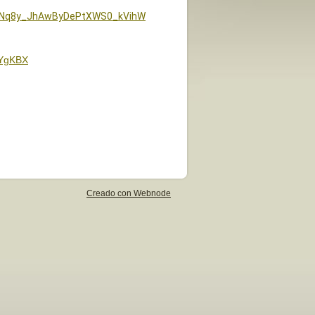
rANq8y_JhAwByDePtXWS0_kVihW
kYgKBX
Creado con Webnode