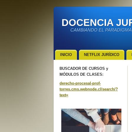
DOCENCIA JUR
CAMBIANDO EL PARADIGMA
INICIO
NETFLIX JURÍDICO
BUSCADOR DE CURSOS y
MÓDULOS DE CLASES:
derecho-procesal-prof-
torres.cms.webnode.cl/search/?
text=