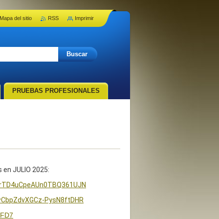
Mapa del sitio
RSS
Imprimir
PRUEBAS PROFESIONALES
s en JULIO 2025:
8zrTD4uCpeAUn0TBQ361UJN
8wCbpZdvXGCz-PysN8ftDHR
qFD7