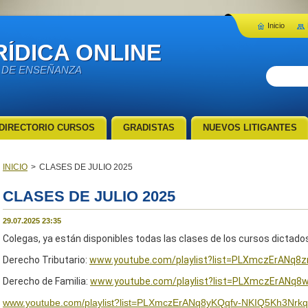
Inicio
ÍDICA ONLINE
 DE ENSEÑANZA
DIRECTORIO CURSOS
GRADISTAS
NUEVOS LITIGANTES
INICIO
>
CLASES DE JULIO 2025
CLASES DE JULIO 2025
29.07.2025 23:35
Colegas, ya están disponibles todas las clases de los cursos dictado
Derecho Tributario:
www.youtube.com/playlist?list=PLXmczErANq
Derecho de Familia:
www.youtube.com/playlist?list=PLXmczErANq
www.youtube.com/playlist?list=PLXmczErANq8yKQqfv-NKIQ5Kh3Nrk