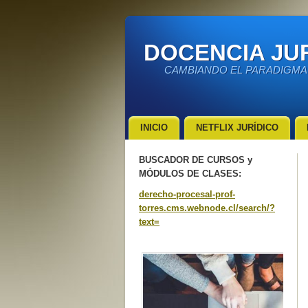
DOCENCIA JUR
CAMBIANDO EL PARADIGMA
INICIO
NETFLIX JURÍDICO
BUSCADOR DE CURSOS y
MÓDULOS DE CLASES:
derecho-procesal-prof-
torres.cms.webnode.cl/search/?
text=