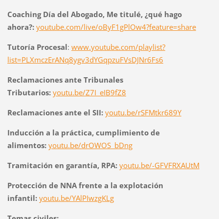
Coaching Día del Abogado, Me titulé, ¿qué hago
ahora?:
youtube.com/live/oByF1gPlOw4?feature=share
Tutoría Procesal
:
www.youtube.com/playlist?
list=PLXmczErANq8ygv3dYGqpzuFVsDJNr6Fs6
Reclamaciones ante Tribunales
Tributarios:
youtu.be/Z7I_eIB9fZ8
Reclamaciones ante el SII:
youtu.be/rSFMtkr689Y
Inducción a la práctica, cumplimiento de
alimentos:
youtu.be/drOWOS_bDng
Tramitación en garantía, RPA:
youtu.be/-GFVFRXAUtM
Protección de NNA frente a la explotación
infantil:
youtu.be/YAlPIwzgKLg
Temas civiles: