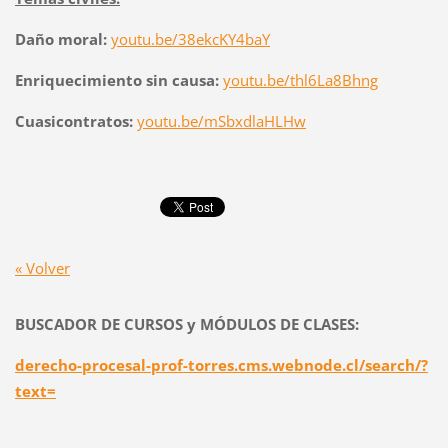
Daño moral:
youtu.be/38ekcKY4baY
Enriquecimiento sin causa:
youtu.be/thl6La8Bhng
Cuasicontratos:
youtu.be/mSbxdlaHLHw
« Volver
BUSCADOR DE CURSOS y MÓDULOS DE CLASES:
derecho-procesal-prof-torres.cms.webnode.cl/search/?
text=