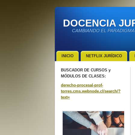
DOCENCIA JUR
CAMBIANDO EL PARADIGMA
INICIO
NETFLIX JURÍDICO
BUSCADOR DE CURSOS y
MÓDULOS DE CLASES:
derecho-procesal-prof-
torres.cms.webnode.cl/search/?
text=