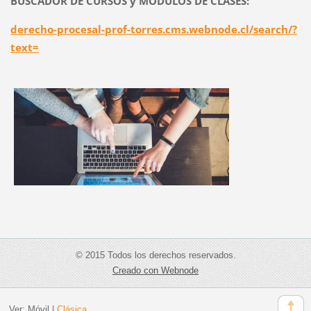
BUSCADOR DE CURSOS y MÓDULOS DE CLASES:
derecho-procesal-prof-torres.cms.webnode.cl/search/?
text=
© 2015 Todos los derechos reservados.
Creado con Webnode
Ver:
Móvil
|
Clásica