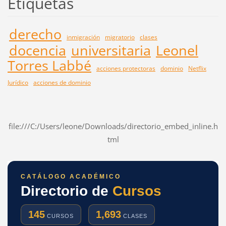
Etiquetas
derecho
inmigración
migratorio
clases
docencia
universitaria
Leonel
Torres Labbé
acciones protectoras
dominio
Netflix
Jurídico
acciones de dominio
file:///C:/Users/leone/Downloads/directorio_embed_inline.h
tml